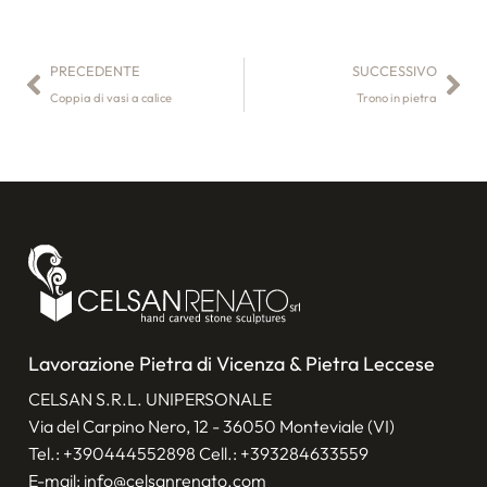
PRECEDENTE
SUCCESSIVO
Coppia di vasi a calice
Trono in pietra
Lavorazione Pietra di Vicenza & Pietra Leccese
CELSAN S.R.L. UNIPERSONALE
Via del Carpino Nero, 12 - 36050 Monteviale (VI)
Tel.:
+390444552898
Cell.:
+393284633559
E-mail:
info@celsanrenato.com