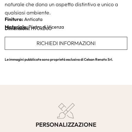
naturale che dona un aspetto distintivo e unico a
qualsiasi ambiente.
Finitura:
Anticata
Materiale:
Pietra di Vicenza
Dimensioni:
H90xD60
RICHIEDI INFORMAZIONI
Le immagini pubblicate sono proprietà esclusiva di Celsan Renato Srl.
PERSONALIZZAZIONE