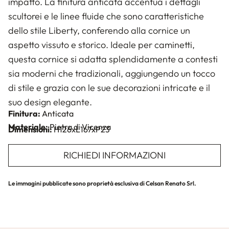
impatto. La finitura anticata accentua i dettagli
scultorei e le linee fluide che sono caratteristiche
dello stile Liberty, conferendo alla cornice un
aspetto vissuto e storico. Ideale per caminetti,
questa cornice si adatta splendidamente a contesti
sia moderni che tradizionali, aggiungendo un tocco
di stile e grazia con le sue decorazioni intricate e il
suo design elegante.
Finitura:
Anticata
Materiale:
Pietra di Vicenza
Dimensioni:
H126xL167xP23
RICHIEDI INFORMAZIONI
Le immagini pubblicate sono proprietà esclusiva di Celsan Renato Srl.