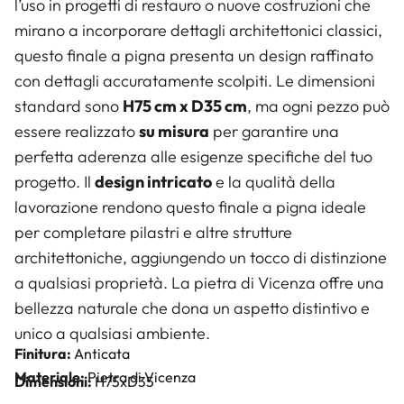
l’uso in progetti di restauro o nuove costruzioni che
mirano a incorporare dettagli architettonici classici,
questo finale a pigna presenta un design raffinato
con dettagli accuratamente scolpiti. Le dimensioni
standard sono
H75 cm x D35 cm
, ma ogni pezzo può
essere realizzato
su misura
per garantire una
perfetta aderenza alle esigenze specifiche del tuo
progetto. Il
design intricato
e la qualità della
lavorazione rendono questo finale a pigna ideale
per completare pilastri e altre strutture
architettoniche, aggiungendo un tocco di distinzione
a qualsiasi proprietà. La pietra di Vicenza offre una
bellezza naturale che dona un aspetto distintivo e
unico a qualsiasi ambiente.
Finitura:
Anticata
Materiale:
Pietra di Vicenza
Dimensioni:
H75xD35