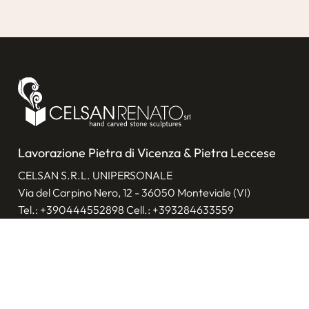
Lavorazione Pietra di Vicenza & Pietra Leccese
CELSAN S.R.L. UNIPERSONALE
Via del Carpino Nero, 12 - 36050 Monteviale (VI)
Tel.:
+390444552898
Cell.:
+393284633559
E-mail:
info@celsanrenato.com
P.Iva: 00065420242
Privacy policy
|
Cookie policy