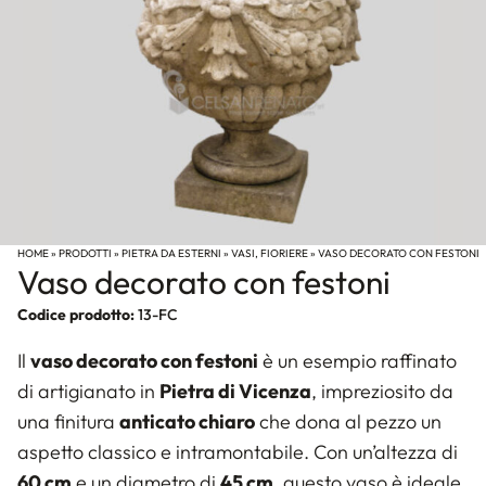
HOME
»
PRODOTTI
»
PIETRA DA ESTERNI
»
VASI, FIORIERE
»
VASO DECORATO CON FESTONI
Vaso decorato con festoni
Codice prodotto:
13-FC
Il
vaso decorato con festoni
è un esempio raffinato
di artigianato in
Pietra di Vicenza
, impreziosito da
una finitura
anticato chiaro
che dona al pezzo un
aspetto classico e intramontabile. Con un’altezza di
60 cm
e un diametro di
45 cm
, questo vaso è ideale